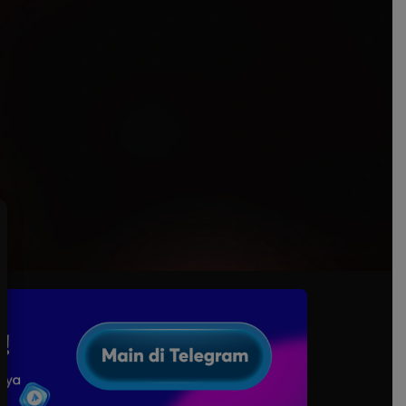
Pindai kode
untuk Und
Android A