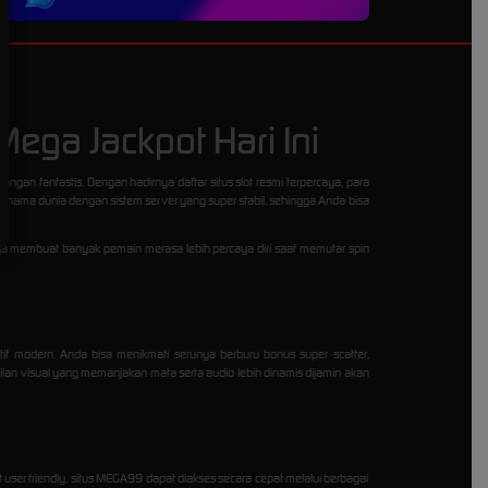
ega Jackpot Hari Ini
gan fantastis. Dengan hadirnya daftar situs slot resmi terpercaya, para
ernama dunia dengan sistem server yang super stabil, sehingga Anda bisa
aja membuat banyak pemain merasa lebih percaya diri saat memutar spin
if modern. Anda bisa menikmati serunya berburu bonus super scatter,
lan visual yang memanjakan mata serta audio lebih dinamis dijamin akan
user friendly, situs MEGA99 dapat diakses secara cepat melalui berbagai