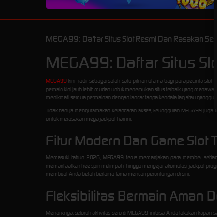
MEGA99: Daftar Situs Slot Resmi Dan Rasakan Sens
MEGA99: Daftar Situs Sl
MEGA99
kini hadir sebagai salah satu pilihan utama bagi para pecinta slo
pemain kini jauh lebih mudah untuk menemukan situs terbaik yang menawarka
menikmati semua permainan dengan lancar tanpa kendala lag atau gangguan
Tidak hanya mengutamakan kelancaran akses, keunggulan MEGA99 juga terle
untuk merasakan mega jackpot hari ini.
Fitur Modern Dan Game Slot
Memasuki tahun 2026, MEGA99 terus memanjakan para member setianya den
memanfaatkan free spin melimpah, hingga mengejar akumulasi jackpot progr
membuat Anda betah berlama-lama mencari peruntungan di sini.
Fleksibilitas Bermain Aman
Menariknya, seluruh aktivitas seru di MEGA99 ini bisa Anda lakukan kapan s