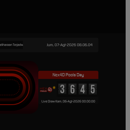
Jum, 07-Agt-2026 08.06.04
Terjadwal: PP Virtual Sports pada 30-Jun-2026 dari 14.59.59 sampai 30-Sep-2026 14.59.59. Sel
Nex4D Pools Day
Live Draw Kam, 06-Agt-2026 00.00.00