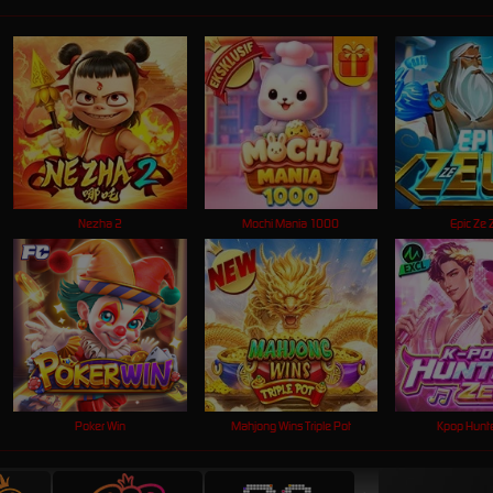
Nezha 2
Mochi Mania 1000
Epic Ze 
Poker Win
Mahjong Wins Triple Pot
Kpop Hunte