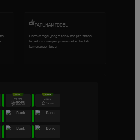
TARUHAN TOGEL
aan
Platform togel yang menarik dari perusahan
e
terbaik di dunia yang menawarkan hadiah
kemenangan besar