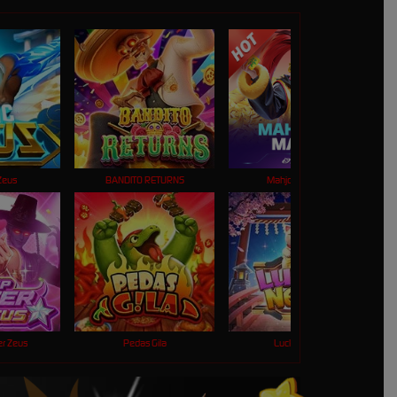
Zeus
BANDITO RETURNS
Mahjong Magic
r Zeus
Pedas Gila
Lucky Neko