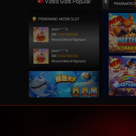
Video Slots Popular
PEMENANG MESIN SLOT
jerem****3
IDR
3,327,500.00
Nexus Gates of Olympus
jerem****3
IDR
2,932,000.00
Nexus Gates of Olympus
nagoy****4
IDR
1,876,400.00
Wild Skullz
ren****9
IDR
1,838,240.00
Mahjong Wins 3 – Black
Scatter
semogaj****6
IDR
1,549,040.00
Gates of Olympus 1000