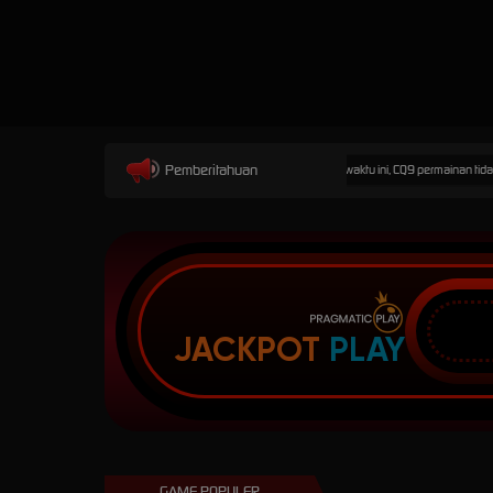
Pemberitahuan
ada 07-Agt-2026 dari 07.33.23 sampai 15.00.00. Selama waktu ini, CQ9 permainan tidak akan 
JACKPOT
PLAY
GAME POPULER