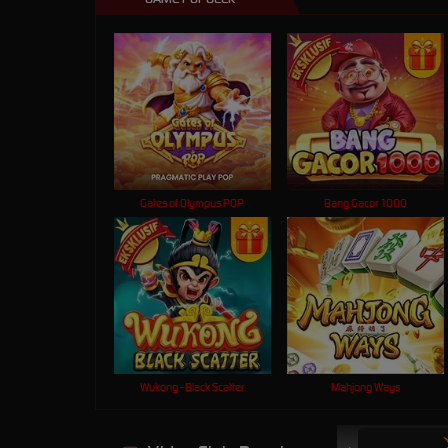
Gates of Olympus POP
Bang Gacor 1000
Wukong - Black Scatter
Mahjong Ways