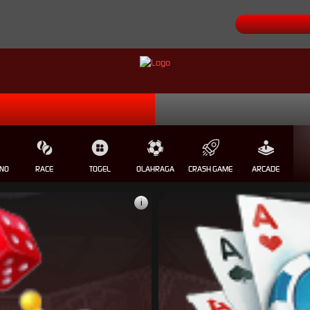
INO
RACE
TOGEL
OLAHRAGA
CRASH GAME
ARCADE
i