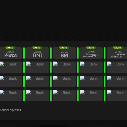
k dapat diproses