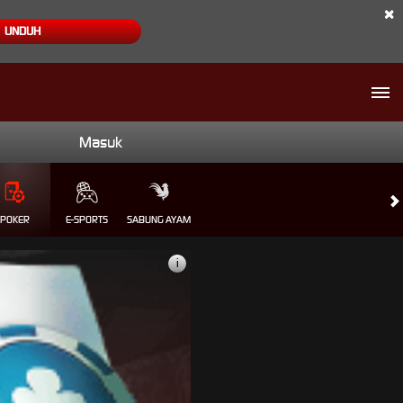
×
UNDUH
Masuk
POKER
E-SPORTS
SABUNG AYAM
i