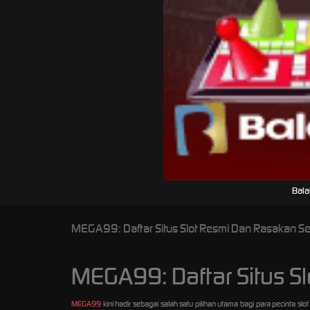
Bala
MEGA99: Daftar Situs Slot Resmi Dan Rasakan Sen
MEGA99: Daftar Situs Sl
MEGA99
kini hadir sebagai salah satu pilihan utama bagi para pecinta s