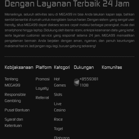
Dengan Layanan Terbaik 24 Jam
Menariknya, seluruh aktivitas seru di MEGA99 ini bisa Anda lakukan kapan saja, bahkan
sambil bersantai di rumah untuk mengklaim bonus harian. Dengan sistem yang sangat user
friendly, situs MEGA99 dapat diakses secara cepat melalui berbagai perangkat, mulai dari
smartphone hingga laptop. Didukung oleh lisensi resmi, enkripsi keamanan data yang ketat,
serta layanan customer service yang responsif selama 24 jam, MEGA99 memastikan
pengalaman bermain Anda berjalan dengan aman, nyaman, dan penuh keuntungan
maksimal hari ini. Jadi jangan ragu lagi, buruan gabung sekarang!
Kebijaksanaan
Platform
Kategori
Dukungan
Komunitas
Tentang
Promosi
Hot
+8559381
MEGA99
Games
1108
Loyalty
Responsible
Slots
Referral
Gambling
Live
Pusat Bantuan
Casino
Syarat dan
Race
Ketentuan
Togel
Olahraga