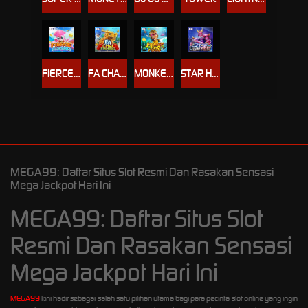
FIERCE FISHING
FA CHAI FISHING
MONKEY KING FISHING
STAR HUNTER
MEGA99: Daftar Situs Slot Resmi Dan Rasakan Sensasi
Mega Jackpot Hari Ini
MEGA99: Daftar Situs Slot
Resmi Dan Rasakan Sensasi
Mega Jackpot Hari Ini
MEGA99
kini hadir sebagai salah satu pilihan utama bagi para pecinta slot online yang ingin