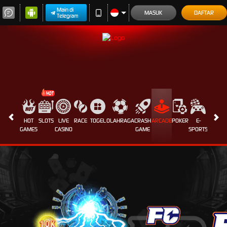
Main di
MASUK
DAFTAR
Telegram
HOT
SLOTS
LIVE
RACE
TOGEL
OLAHRAGA
CRASH
ARCADE
POKER
E-
SABUN
GAMES
CASINO
GAME
SPORTS
AYAM