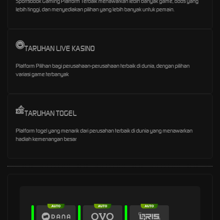
Sportsbook Gaming Platform Terbaik menawarkan lebih banyak game, odds yang
lebih tinggi, dan menyediakan pilihan yang lebih banyak untuk pemain.
TARUHAN LIVE KASINO
Platform Pilihan bagi perusahaan-perusahaan terbaik di dunia, dengan pilihan
variasi game terbanyak
TARUHAN TOGEL
Platform togel yang menarik dari perusahan terbaik di dunia yang menawarkan
hadiah kemenangan besar