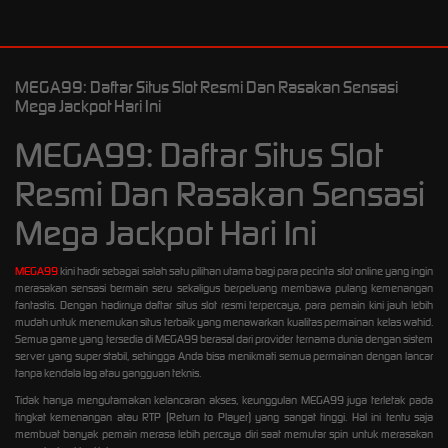
MEGA99: Daftar Situs Slot Resmi Dan Rasakan Sensasi
Mega Jackpot Hari Ini
MEGA99: Daftar Situs Slot
Resmi Dan Rasakan Sensasi
Mega Jackpot Hari Ini
MEGA99
kini hadir sebagai salah satu pilihan utama bagi para pecinta slot online yang ingin
merasakan sensasi bermain seru sekaligus berpeluang membawa pulang kemenangan
fantastis. Dengan hadirnya daftar situs slot resmi terpercaya, para pemain kini jauh lebih
mudah untuk menemukan situs terbaik yang menawarkan kualitas permainan kelas wahid.
Semua game yang tersedia di MEGA99 berasal dari provider ternama dunia dengan sistem
server yang super stabil, sehingga Anda bisa menikmati semua permainan dengan lancar
tanpa kendala lag atau gangguan teknis.
Tidak hanya mengutamakan kelancaran akses, keunggulan MEGA99 juga terletak pada
tingkat kemenangan atau RTP (Return to Player) yang sangat tinggi. Hal ini tentu saja
membuat banyak pemain merasa lebih percaya diri saat memutar spin untuk merasakan