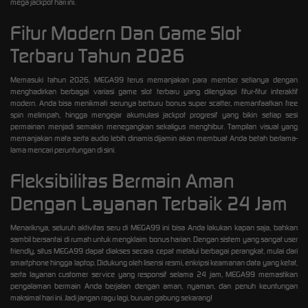
mega jackpot hari ini.
Fitur Modern Dan Game Slot
Terbaru Tahun 2026
Memasuki tahun 2026, MEGA99 terus memanjakan para member setianya dengan
menghadirkan berbagai variasi game slot terbaru yang dilengkapi fitur-fitur interaktif
modern. Anda bisa menikmati serunya berburu bonus super scatter, memanfaatkan free
spin melimpah, hingga mengejar akumulasi jackpot progresif yang bikin setiap sesi
permainan menjadi semakin menegangkan sekaligus menghibur. Tampilan visual yang
memanjakan mata serta audio lebih dinamis dijamin akan membuat Anda betah berlama-
lama mencari peruntungan di sini.
Fleksibilitas Bermain Aman
Dengan Layanan Terbaik 24 Jam
Menariknya, seluruh aktivitas seru di MEGA99 ini bisa Anda lakukan kapan saja, bahkan
sambil bersantai di rumah untuk mengklaim bonus harian. Dengan sistem yang sangat user
friendly, situs MEGA99 dapat diakses secara cepat melalui berbagai perangkat, mulai dari
smartphone hingga laptop. Didukung oleh lisensi resmi, enkripsi keamanan data yang ketat,
serta layanan customer service yang responsif selama 24 jam, MEGA99 memastikan
pengalaman bermain Anda berjalan dengan aman, nyaman, dan penuh keuntungan
maksimal hari ini. Jadi jangan ragu lagi, buruan gabung sekarang!