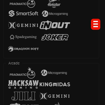
Arcade