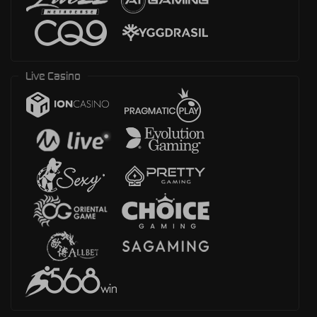
Live Casino