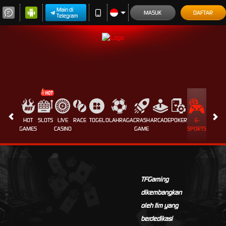
Main di
MASUK
DAFTAR
Telegram
HOT
SLOTS
LIVE
RACE
TOGEL
OLAHRAGA
CRASH
ARCADE
POKER
E-
SABUN
GAMES
CASINO
GAME
SPORTS
AYAM
TFGaming
dikembangkan
oleh tim yang
berdedikasi