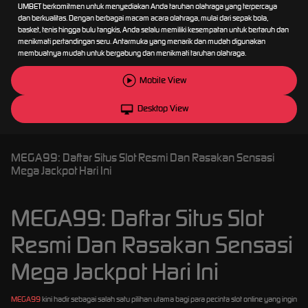
UMBET berkomitmen untuk menyediakan Anda taruhan olahraga yang terpercaya
dan berkualitas. Dengan berbagai macam acara olahraga, mulai dari sepak bola,
basket, tenis hingga bulu tangkis, Anda selalu memiliki kesempatan untuk bertaruh dan
menikmati pertandingan seru. Antarmuka yang menarik dan mudah digunakan
membuatnya mudah untuk bergabung dan menikmati taruhan olahraga.
Mobile View
Desktop View
MEGA99: Daftar Situs Slot Resmi Dan Rasakan Sensasi
Mega Jackpot Hari Ini
MEGA99: Daftar Situs Slot
Resmi Dan Rasakan Sensasi
Mega Jackpot Hari Ini
MEGA99
kini hadir sebagai salah satu pilihan utama bagi para pecinta slot online yang ingin