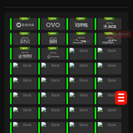
Tap Saya!