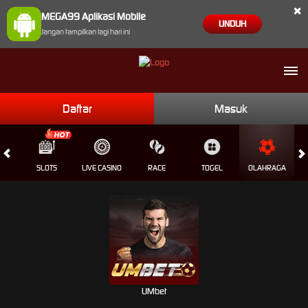
×
MEGA99 Aplikasi Mobile
UNDUH
Jangan tampilkan lagi hari ini
Daftar
Masuk
MES
SLOTS
LIVE CASINO
RACE
TOGEL
OLAHRAGA
C
UMbet