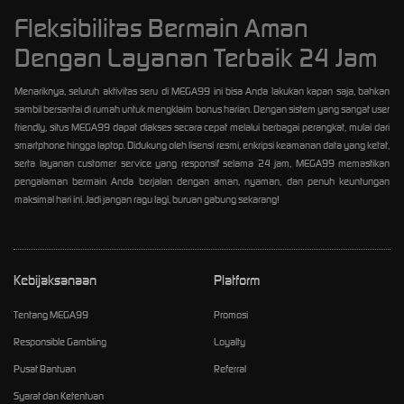
Fleksibilitas Bermain Aman
Dengan Layanan Terbaik 24 Jam
Menariknya, seluruh aktivitas seru di MEGA99 ini bisa Anda lakukan kapan saja, bahkan
sambil bersantai di rumah untuk mengklaim bonus harian. Dengan sistem yang sangat user
friendly, situs MEGA99 dapat diakses secara cepat melalui berbagai perangkat, mulai dari
smartphone hingga laptop. Didukung oleh lisensi resmi, enkripsi keamanan data yang ketat,
serta layanan customer service yang responsif selama 24 jam, MEGA99 memastikan
pengalaman bermain Anda berjalan dengan aman, nyaman, dan penuh keuntungan
maksimal hari ini. Jadi jangan ragu lagi, buruan gabung sekarang!
Kebijaksanaan
Platform
Tentang MEGA99
Promosi
Responsible Gambling
Loyalty
Pusat Bantuan
Referral
Syarat dan Ketentuan